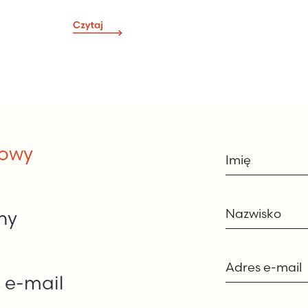
Imię
towy
Nazwisko
ny
Adres e-mail
 e-mail
Wybierz temat