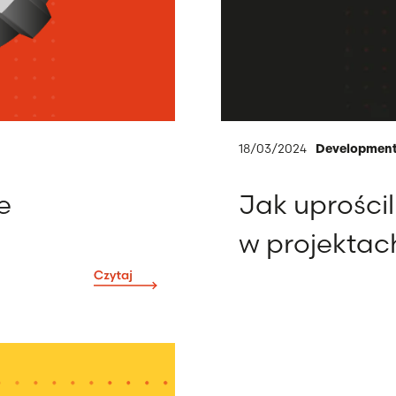
18/03/2024
Developmen
e
Jak uprości
w projektac