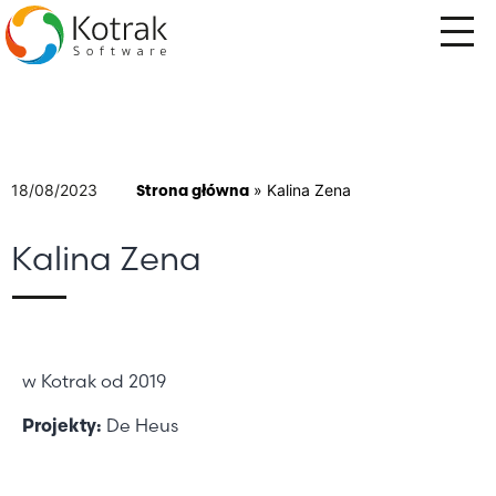
Przejdź
do
treści
18/08/2023
Strona główna
»
Kalina Zena
Kalina Zena
w Kotrak od 2019
Projekty:
De Heus